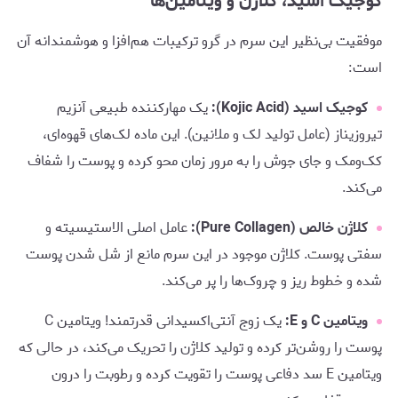
کوجیک اسید، کلاژن و ویتامین‌ها
موفقیت بی‌نظیر این سرم در گرو ترکیبات هم‌افزا و هوشمندانه آن
است:
کوجیک اسید (Kojic Acid):
یک مهارکننده طبیعی آنزیم
تیروزیناز (عامل تولید لک و ملانین). این ماده لک‌های قهوه‌ای،
کک‌ومک و جای جوش را به مرور زمان محو کرده و پوست را شفاف
می‌کند.
کلاژن خالص (Pure Collagen):
عامل اصلی الاستیسیته و
سفتی پوست. کلاژن موجود در این سرم مانع از شل شدن پوست
شده و خطوط ریز و چروک‌ها را پر می‌کند.
ویتامین C و E:
یک زوج آنتی‌اکسیدانی قدرتمند! ویتامین C
پوست را روشن‌تر کرده و تولید کلاژن را تحریک می‌کند، در حالی که
ویتامین E سد دفاعی پوست را تقویت کرده و رطوبت را درون