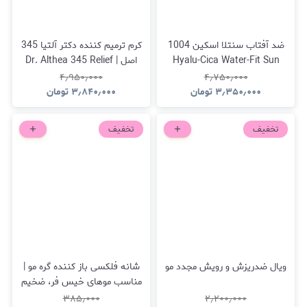
ضد آفتاب سنتلا اسکین 1004
کرم ترمیم کننده دکتر آلتیا 345
Hyalu-Cica Water-Fit Sun
اصل | Dr. Althea 345 Relief
Cream
Serum SPF50+ PA++++
۴٫۹۵۰٫۰۰۰
۴٫۷۵۰٫۰۰۰
۳٫۳۵۰٫۰۰۰
تومان
۳٫۸۴۰٫۰۰۰
تومان
تخفیف
تخفیف
ویال ضدریزش و رویش مجدد مو
شانه فلکسی باز کننده گره مو |
مناسب موهای خیس فر، ضخیم
و مجعد
۳۸۵٫۰۰۰
۲٫۲۰۰٫۰۰۰