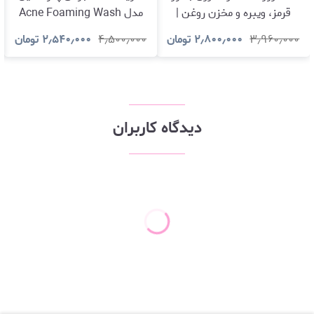
قرمز، ویبره و مخزن روغن |
مدل Acne Foaming Wash
تجربه‌ای حرفه‌ای برای مراقبت
10% Benzoyl Peroxide
۳٫۹۶۰٫۰۰۰
۲٫۸۰۰٫۰۰۰
تومان
۴٫۵۰۰٫۰۰۰
۲٫۵۴۰٫۰۰۰
تومان
از مو و پوست س
دیدگاه کاربران