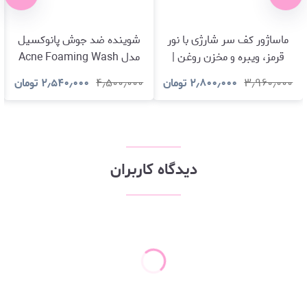
ماساژور کف سر شارژی با نور
شوینده ضد جوش پانوکسیل
قرمز، ویبره و مخزن روغن |
مدل Acne Foaming Wash
تجربه‌ای حرفه‌ای برای مراقبت
10% Benzoyl Peroxide
۳٫۹۶۰٫۰۰۰
۲٫۸۰۰٫۰۰۰
تومان
۴٫۵۰۰٫۰۰۰
۲٫۵۴۰٫۰۰۰
تومان
از مو و پوست س
دیدگاه کاربران