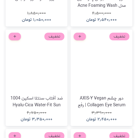
مدل Acne Foaming Wash
10% Benzoyl Peroxide
۱٫۸۵۰٫۰۰۰
۴٫۵۰۰٫۰۰۰
۲٫۵۴۰٫۰۰۰
تومان
۱٫۰۵۰٫۰۰۰
تومان
تخفیف
تخفیف
دور چشم AXIS-Y Vegan
ضد آفتاب سنتلا اسکین 1004
Collagen Eye Serum | رفع
Hyalu-Cica Water-Fit Sun
تیرگی و خستگی دور چشم
Serum SPF50+ PA++++
۴٫۷۵۰٫۰۰۰
۳٫۳۹۰٫۰۰۰
۲٫۴۵۰٫۰۰۰
تومان
۳٫۳۵۰٫۰۰۰
تومان
تخفیف
تخفیف